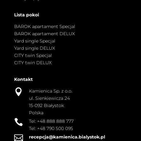
Lista pokoi
BAROK apartament Specjal
BAROK apartament DELUX
Yard single Specjal
Yard single DELUX
CITY twin Specjal
CITY twin DELUX
Kontakt

Kamienica Sp. z o.o.
ul. Sienkiewicza 24
15-092 Białystok
Polska

Tel:
+48 888 888 777
Tel:
+48 790 500 095

recepcja@kamienica.bialystok.pl