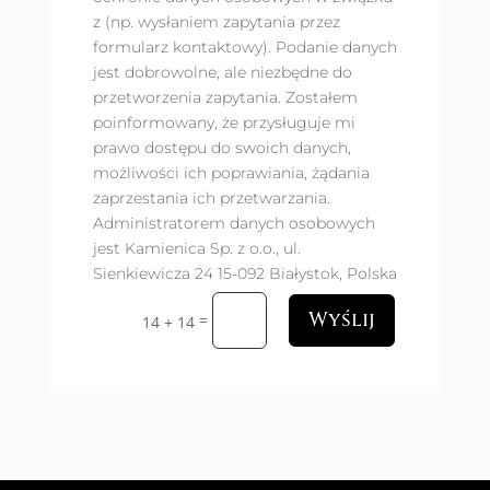
z (np. wysłaniem zapytania przez
formularz kontaktowy). Podanie danych
jest dobrowolne, ale niezbędne do
przetworzenia zapytania. Zostałem
poinformowany, że przysługuje mi
prawo dostępu do swoich danych,
możliwości ich poprawiania, żądania
zaprzestania ich przetwarzania.
Administratorem danych osobowych
jest Kamienica Sp. z o.o., ul.
Sienkiewicza 24 15-092 Białystok, Polska
Wyślij
=
14 + 14