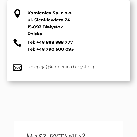

Kamienica Sp. z o.o.
ul. Sienkiewicza 24
15-092 Białystok
Polska

Tel:
+48 888 888 777
Tel:
+48 790 500 095

recepcja@kamienica.bialystok.pl
Masz pytania?